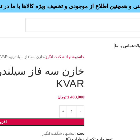
نی و همچنین اطلاع از موجودی و تخفیف ویژه کالاها با ما در 
لات
تماس با ما
خانه
پیشنهاد شگفت انگیز
خازن سه فاز سیلندری، PKC ، 440V ،14 KVAR
KVAR
1,483,000
تومان
افزو
دسته:
پیشنهاد شگفت انگیز
توضیحات تکمیلی
نظرات (0)