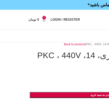
تماس باشید*
0
LOGIN / REGISTER
0
تومان
Back to products
خازن سه فاز سیلندری، PKC ، 440V ،14
دن به سبد خرید