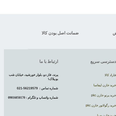
ض
ضمانت اصل بودن کالا
دسترسی سریع
ارتباط با ما
پرند، فاز دو، بلوار خورشید، خیابان شب
فاراد کالا
بو،پلاک۱
خرید خازن لیفاسا
شماره تماس :
56219579-021
خرید پرتو خازن pkc
شماره واتساپ و تلگرام : 09016050170
خرید رگولاتور خازن pkc
خرید خازن صبا