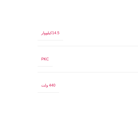
14.5کیلووار
PKC
440 ولت