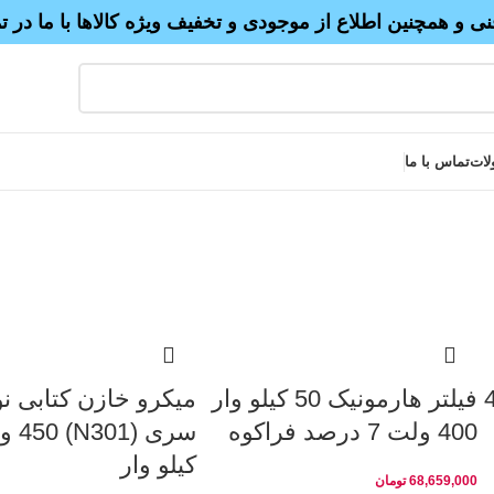
نی و همچنین اطلاع از موجودی و تخفیف ویژه کالاها با ما در 
لات
تماس با ما
ار 400
فیلتر هارمونیک 50 کیلو وار
میکرو خازن کتابی نو
400 ولت 7 درصد فراکوه
کیلو وار
68,659,000
تومان