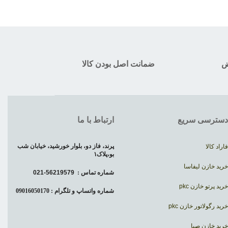
ض
ضمانت اصل بودن کالا
دسترسی سریع
ارتباط با ما
پرند، فاز دو، بلوار خورشید، خیابان شب
فاراد کالا
بو،پلاک۱
خرید خازن لیفاسا
شماره تماس :
56219579-021
خرید پرتو خازن pkc
شماره واتساپ و تلگرام : 09016050170
خرید رگولاتور خازن pkc
خرید خازن صبا