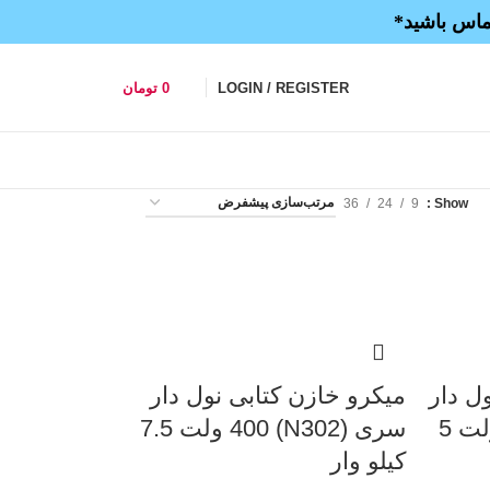
تماس باشید*
LOGIN / REGISTER
0
تومان
36
24
9
Show
ل دار
میکرو خازن کتابی نول دار
سری (N301) 450 ولت 5
سری (N302) 400 ولت 7.5
کیلو وار