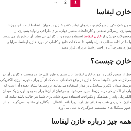
→
2
1
خازن لیفاسا
بدون شک یکی از بزرگ‌ترین برندهای تولید کننده خازن در جهان، لیفاسا است. این روزها
بسیاری از مراکز صنعتی و کارخانجات معتبر جهان، برای طراحی و تولید بسیاری از
محصولات خویش، از
خازن لیفاسا
استفاده نموده و از کارایی بی نظیر آن برخوردار می‌شوند.
با ما در ادامه مطلب همراه باشید تا اطلاعات جامع و کاملی در مورد خازن لیفاسا، مزایا و
موارد مصرف آن در اختیار شما عزیزان قرار دهیم
خازن چیست؟
قبل از سخن گفتن در مورد خازن لیفاسا، باید ببنیم به طور کلی خازن چیست و کاربرد آن در
مراکز صنعتی چگونه است؟ خازن در واقع قطعه‌ای است که از آن برای ذخیره انرژی الکتریکی
توسط میدان الکترواستاتیکی در مدار استفاده می‌نمایند. بررسی‌ها نشان دهنده آن است که
بارهای الکتریکی در خازن‌ها ذخیره می‌شوند و می‌توان از آن‌ها برای به وجود آوردن یک میدان
الکتریکی پایدار، هماهنگ و یکنواخت استفاده نمود. شاید برای شما نیز جالب باشد بدانید که
خازن، کاربردی شبیه به فیلتر نیز دارد، زیرا باعث انتقال سیگنال‌های متناوب می‌گردد، اما از
عبور سیگنال‌های مستقیم جلوگیری به عمل می‌آورد.
همه چیز درباره خازن لیفاسا