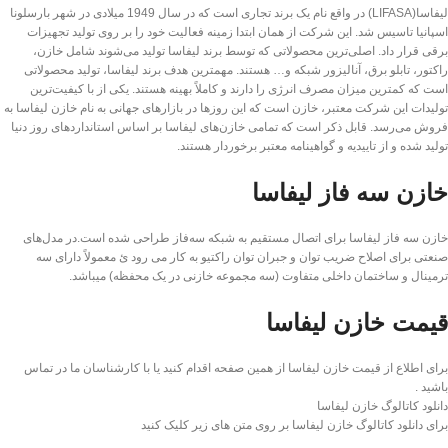
لیفاسا(LIFASA) در واقع نام یک برند تجاری است که در سال 1949 میلادی در شهر بارسلونا
اسپانیا تاسیس شد. این شرکت از همان ابتدا زمینه فعالیت خود را بر روی تولید تجهیزات
برقی قرار داد. اصلی‌ترین محصولاتی که توسط برند لیفاسا تولید می‌شوند شامل خازن،
راکتور، تابلو برق، آنالیزور شبکه و… هستند. مهمترین هدف برند لیفاسا، تولید محصولاتی
است که کمترین میزان مصرف انرژی را دارند و کاملاً بهینه هستند. یکی از با کیفیت‌ترین
تولیدات این شرکت معتبر، خازن است که این روزها در بازارهای جهانی به نام خازن لیفاسا به
فروش می‌رسد. قابل ذکر است که تمامی خازن‌های لیفاسا بر اساس استانداردهای روز دنیا
تولید شده و از تاییدیه و گواهینامه معتبر برخوردار هستند.
خازن سه فاز لیفاسا
خازن سه فاز لیفاسا برای اتصال مستقیم به شبکه سه‌فاز طراحی شده است.در مدل‌های
صنعتی برای اصلاح ضریب توان و جبران توان راکتیو به کار می رود ئ معمولاً دارای سه
ترمینال و ساختمان داخلی متفاوت (سه مجموعه خازنی در یک محفظه) میباشد.
قیمت خازن لیفاسا
برای اطلاع از قیمت خازن لیفاسا از همین صفحه اقدام کنید یا با کارشناسان ما در تماس
باشید .
دانلود کاتالوگ خازن لیفاسا
برای دانلود کاتالوگ خازن لیفاسا بر روی متن های زیر کلیک کنید