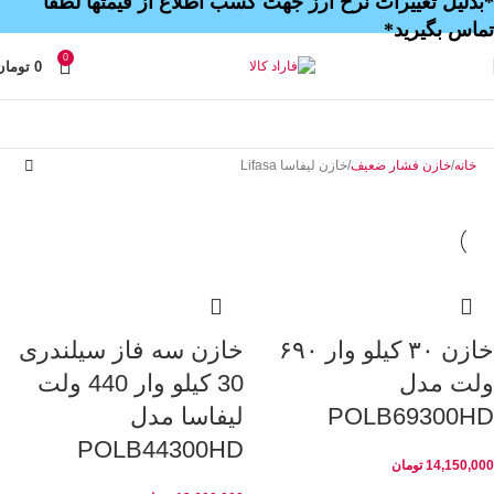
*بدلیل تغییرات نرخ ارز جهت کسب اطلاع از قیمتها لطفا
تماس بگیرید*
0
0
تومان
خانه
خازن فشار ضعیف
خازن لیفاسا Lifasa
خازن ۳۰ کیلو وار ۶۹۰
خازن سه فاز سیلندری
ولت مدل
30 کیلو وار 440 ولت
POLB69300HD
لیفاسا مدل
POLB44300HD
14,150,000
تومان