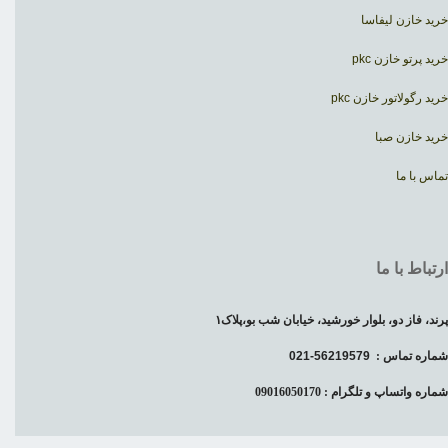
خرید خازن لیفاسا
خرید پرتو خازن pkc
خرید رگولاتور خازن pkc
خرید خازن صبا
تماس با ما
ارتباط با ما
پرند، فاز دو، بلوار خورشید، خیابان شب بو،پلاک۱
شماره تماس :
56219579-021
شماره واتساپ و تلگرام : 09016050170