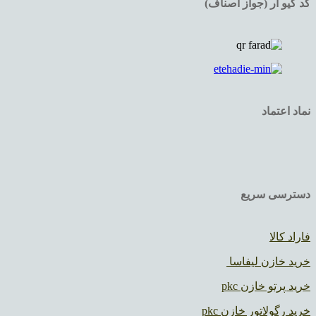
کد کیو ار (جواز اصناف)
نماد اعتماد
دسترسی سریع
فاراد کالا
خرید خازن لیفاسا
خرید پرتو خازن pkc
خرید رگولاتور خازن pkc