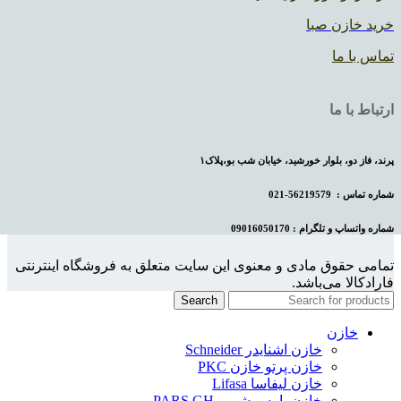
خرید خازن صبا
تماس با ما
ارتباط با ما
پرند، فاز دو، بلوار خورشید، خیابان شب بو،پلاک۱
شماره تماس :
56219579-021
شماره واتساپ و تلگرام : 09016050170
تمامی حقوق مادی و معنوی این سایت متعلق به فروشگاه اینترنتی
فارادکالا می‌باشد.
Search
خازن
خازن اشنایدر Schneider
خازن پرتو خازن PKC
خازن لیفاسا Lifasa
خازن پارس شریم PARS.GH