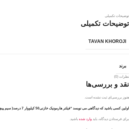
توضیحات تکمیلی
توضیحات تکمیلی
TAVAN KHOROJI
برند
نظرات (0)
نقد و بررسی‌ها
هنوز بررسی‌ای ثبت نشده است.
اولین کسی باشید که دیدگاهی می نویسد “فیلتر هارمونیک خازنی50 کیلووار 7 درصد( سیم پیچی مسی) مدل SHR-C شریم”
برای فرستادن دیدگاه، باید
وارد شده
باشید.