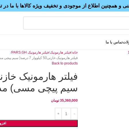
نی و همچنین اطلاع از موجودی و تخفیف ویژه کالاها با ما در 
لات
تماس با ما
خانه
فیلتر هارمونیک
فیلتر هارمونیک PARS.GH
فیلتر هارمونیک خازنی50 کیلووار 7 درصد( سیم پیچی مسی) مدل SHR-C شریم
Back to products
سیم پیچی مسی) مدل SHR-C ش
35,360,000
تومان
افزو