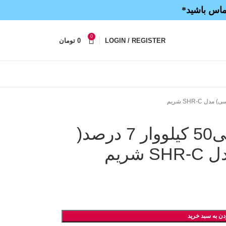
تماس باشید*
0
LOGIN / REGISTER
0
تومان
فیلتر هارمونیک خازنی50 کیلووار 7 درصد(
ریم
دن به سبد خرید