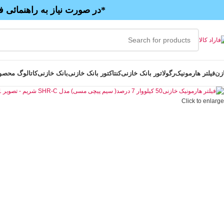
*در صورت نیاز به راهنمائی ف
زن
فیلتر هارمونیک
رگولاتور بانک خازنی
کنتاکتور بانک خازنی
بانک خازنی
کاتالوگ محصو
Click to enlarge