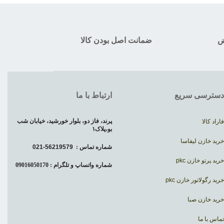
ض
ضمانت اصل بودن کالا
دسترسی سریع
ارتباط با ما
پرند، فاز دو، بلوار خورشید، خیابان شب
فاراد کالا
بو،پلاک۱
خرید خازن لیفاسا
شماره تماس :
56219579-021
خرید پرتو خازن pkc
شماره واتساپ و تلگرام : 09016050170
خرید رگولاتور خازن pkc
خرید خازن صبا
تماس با ما