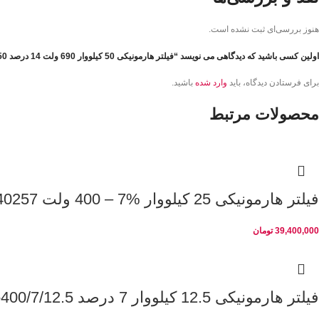
هنوز بررسی‌ای ثبت نشده است.
اولین کسی باشید که دیدگاهی می نویسد “فیلتر هارمونیکی 50 کیلووار 690 ولت 14 درصد PKC-690/14/50”
برای فرستادن دیدگاه، باید
وارد شده
باشید.
محصولات مرتبط
فیلتر هارمونیکی 25 کیلووار %7 – 400 ولت INA40257 لیفاسا
39,400,000
تومان
فیلتر هارمونیکی 12.5 کیلووار 7 درصد PKC-400/7/12.5