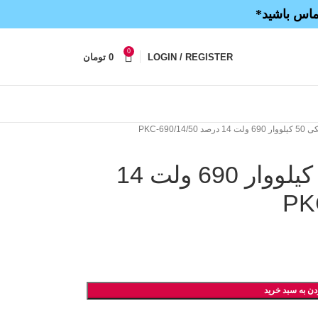
تماس باشید*
0
LOGIN / REGISTER
0
تومان
PKC-690/14/5
فیلتر هارمونیکی 50 کیلووار 690 ولت 14
دن به سبد خرید