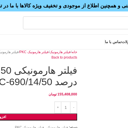
نی و همچنین اطلاع از موجودی و تخفیف ویژه کالاها با ما در 
لات
تماس با ما
خانه
فیلتر هارمونیک
فیلتر هارمونیک PKC
فیلتر هارمونیکی 50 کیلووار 690 ولت 14 درصد 0
Back to products
درصد PKC-690/14/50
155,408,000
تومان
افزو
دسته:
فیلتر هارمونیک
,
فیلتر هارمونیک PKC