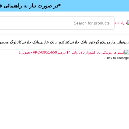
*در صورت نیاز به راهنمائی ف
زن
فیلتر هارمونیک
رگولاتور بانک خازنی
کنتاکتور بانک خازنی
بانک خازنی
کاتالوگ محصو
Click to enlarge