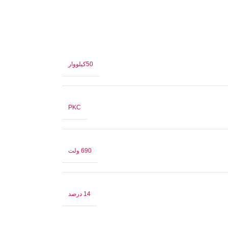
50کیلووار
PKC
690 ولت
14 درصد