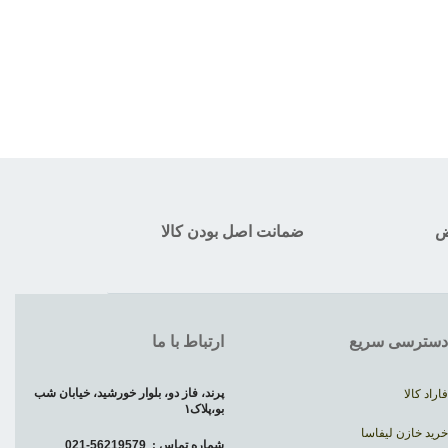
ض
ضمانت اصل بودن کالا
دسترسی سریع
ارتباط با ما
پرند، فاز دو، بلوار خورشید، خیابان شب
فاراد کالا
بو،پلاک۱
خرید خازن لیفاسا
شماره تماس :
56219579-021