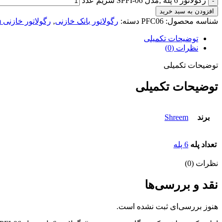
رگولاتور 6 پله ,مدل SPFI-06 شریم عدد
افزودن به سبد خرید
شناسه محصول:
PFC06
دسته:
رگولاتور بانک خازنی
,
رگولاتور خازنی Shreem
توضیحات تکمیلی
نظرات (0)
توضیحات تکمیلی
توضیحات تکمیلی
برند
Shreem
تعداد پله
6 پله
نظرات (0)
نقد و بررسی‌ها
هنوز بررسی‌ای ثبت نشده است.