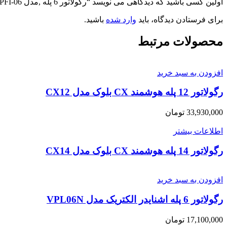
اولین کسی باشید که دیدگاهی می نویسد “رگولاتور 6 پله ,مدل SPFI-06 شریم”
برای فرستادن دیدگاه، باید
وارد شده
باشید.
محصولات مرتبط
افزودن به سبد خرید
رگولاتور 12 پله هوشمند CX بلوک مدل CX12
33,930,000
تومان
اطلاعات بیشتر
رگولاتور 14 پله هوشمند CX بلوک مدل CX14
افزودن به سبد خرید
رگولاتور 6 پله اشنایدر الکتریک مدل VPL06N
17,100,000
تومان