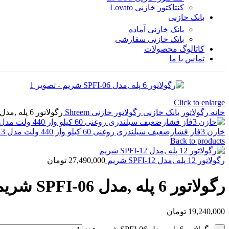
کنتاکتور خازنی Lovato
بانک خازنی
بانک خازنی آماده
بانک خازنی سفارشی
کاتالوگ محصولات
تماس با ما
Click to enlarge
خانه
رگولاتور بانک خازنی
رگولاتور خازنی Shreem
رگولاتور 6 پله ,مدل SPFI-06 شریم
خازن 3فاز فشارضعیف سیلندری روغنی 60 کیلو وار 440 ولت مدل BT-H600-R0440-S1R3 پارس شریم
Back to products
رگولاتور 12 پله ,مدل SPFI-12 شریم
27,490,000
تومان
رگولاتور 6 پله ,مدل SPFI-06 شریم
19,240,000
تومان