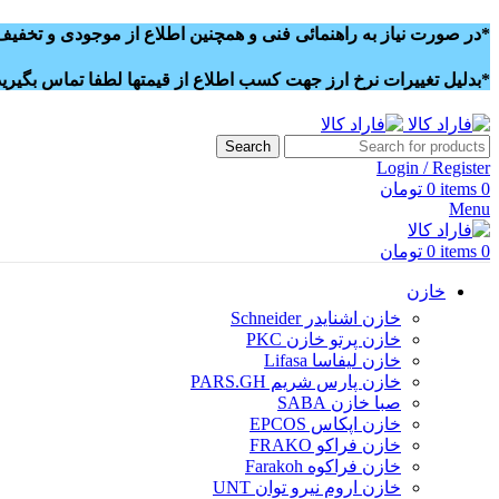
*در صورت نیاز به راهنمائی فنی و همچنین اطلاع از موجودی و تخفیف و
*بدلیل تغییرات نرخ ارز جهت کسب اطلاع از قیمتها لطفا تماس بگیرید
Search
Login / Register
0
items
0
تومان
Menu
0
items
0
تومان
خازن
خازن اشنایدر Schneider
خازن پرتو خازن PKC
خازن لیفاسا Lifasa
خازن پارس شریم PARS.GH
صبا خازن SABA
خازن اپکاس EPCOS
خازن فراکو FRAKO
خازن فراکوه Farakoh
خازن اروم نیرو توان UNT