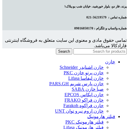
پرند، فاز دو، بلوار خورشید، خیابان شب بو،پلاک۱
شماره تماس :
56219579-021
شماره واتساپ و تلگرام : 09016050170
تمامی حقوق مادی و معنوی این سایت متعلق به فروشگاه اینترنتی
فارادکالا می‌باشد.
Search
خازن
خازن اشنایدر Schneider
خازن پرتو خازن PKC
خازن لیفاسا Lifasa
خازن پارس شریم PARS.GH
صبا خازن SABA
خازن اپکاس EPCOS
خازن فراکو FRAKO
خازن فراکوه Farakoh
خازن اروم نیرو توان UNT
فیلتر هارمونیک
فیلتر هارمونیک PKC
فیلتر هارمونیک Lifasa