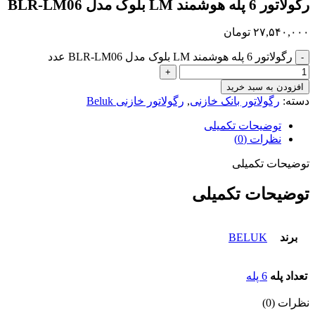
رگولاتور 6 پله هوشمند LM بلوک مدل BLR-LM06
۲۷,۵۴۰,۰۰۰
تومان
رگولاتور 6 پله هوشمند LM بلوک مدل BLR-LM06 عدد
افزودن به سبد خرید
دسته:
رگولاتور بانک خازنی
,
رگولاتور خازنی Beluk
توضیحات تکمیلی
نظرات (0)
توضیحات تکمیلی
توضیحات تکمیلی
برند
BELUK
تعداد پله
6 پله
نظرات (0)