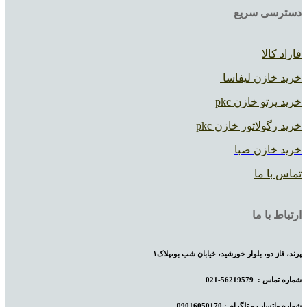
دسترسی سریع
فاراد کالا
خرید خازن لیفاسا
خرید پرتو خازن pkc
خرید رگولاتور خازن pkc
خرید خازن صبا
تماس با ما
ارتباط با ما
پرند، فاز دو، بلوار خورشید، خیابان شب بو،پلاک۱
شماره تماس :
56219579-021
شماره واتساپ و تلگرام : 09016050170