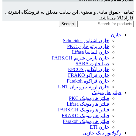
تمامی حقوق مادی و معنوی این سایت متعلق به فروشگاه اینترنتی
فارادکالا می‌باشد.
Search
خازن
خازن اشنایدر Schneider
خازن پرتو خازن PKC
خازن لیفاسا Lifasa
خازن پارس شریم PARS.GH
صبا خازن SABA
خازن اپکاس EPCOS
خازن فراکو FRAKO
خازن فراکوه Farakoh
خازن اروم نیرو توان UNT
فیلتر هارمونیک
فیلتر هارمونیک PKC
فیلتر هارمونیک Lifasa
فیلتر هارمونیک PARS.GH
فیلتر هارمونیک FRAKO
فیلتر هارمونیک Farakoh
خازن ETI
رگولاتور بانک خازنی