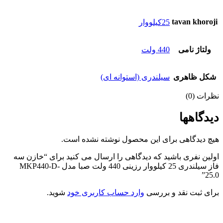
tavan khoroji
25کیلووار
ولتاژ نامی
440 ولت
شکل ظاهری
سیلندری (استوانه ای)
نظرات (0)
دیدگاهها
هیچ دیدگاهی برای این محصول نوشته نشده است.
اولین نفری باشید که دیدگاهی را ارسال می کنید برای “خازن سه
فاز سیلندری 25 کیلووار رزینی 440 ولت صبا مدل MKP440-D-
25.0”
برای ثبت نقد و بررسی
وارد حساب کاربری خود
شوید.