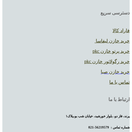
دسترسی سریع
فاراد کالا
خرید خازن لیفاسا
خرید پرتو خازن pkc
خرید رگولاتور خازن pkc
خرید خازن صبا
تماس با ما
ارتباط با ما
پرند، فاز دو، بلوار خورشید، خیابان شب بو،پلاک۱
شماره تماس :
56219579-021