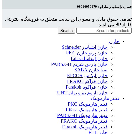
شماره واتساپ و تلگرام : 09016050170
تمامی حقوق مادی و معنوی این سایت متعلق به فروشگاه اینترنتی
فارادکالا می‌باشد.
Search
خازن
خازن اشنایدر Schneider
خازن پرتو خازن PKC
خازن لیفاسا Lifasa
خازن پارس شریم PARS.GH
صبا خازن SABA
خازن اپکاس EPCOS
خازن فراکو FRAKO
خازن فراکوه Farakoh
خازن اروم نیرو توان UNT
فیلتر هارمونیک
فیلتر هارمونیک PKC
فیلتر هارمونیک Lifasa
فیلتر هارمونیک PARS.GH
فیلتر هارمونیک FRAKO
فیلتر هارمونیک Farakoh
خازن ETI