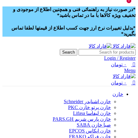
0
0
*در صورت نیاز به راهنمائی فنی و همچنین اطلاع از موجودی و
تخفیف ویژه کالاها با ما در تماس باشید*
*بدلیل تغییرات نرخ ارز جهت کسب اطلاع از قیمتها لطفا تماس
بگیرید*
Search
Login / Register
۰
تومان
Menu
۰
تومان
خازن
خازن اشنایدر Schneider
خازن پرتو خازن PKC
خازن لیفاسا Lifasa
خازن پارس شریم PARS.GH
صبا خازن SABA
خازن اپکاس EPCOS
خازن فراکو FRAKO