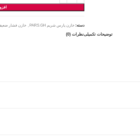
افزو
دسته:
خازن پارس شریم PARS.GH
,
خازن فشار ضعی
توضیحات تکمیلی
نظرات (0)