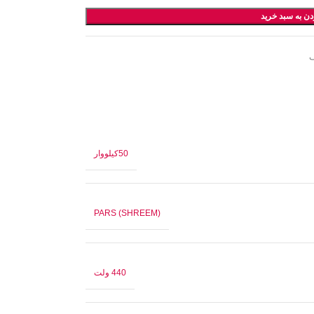
دن به سبد خرید
ف
50کیلووار
(PARS (SHREEM
440 ولت