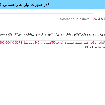
*در صورت نیاز به راهنمائی ف
زن
فیلتر هارمونیک
رگولاتور بانک خازنی
کنتاکتور بانک خازنی
بانک خازنی
کاتالوگ محصو
Click to enlarge