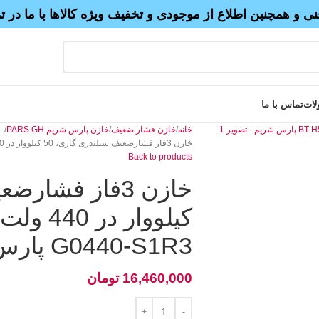
نی و همچنین اطلاع از موجودی و تخفیف ویژه کالاها با ما در 
لات
تماس با ما
خانه
خازن فشار ضعیف
خازن پارس شریم PARS.GH
خازن 3فاز فشارضعیف سیلندری گازی، 50 کیلووار در 440 ولت مدل BT-H500-G0440-S1R3 پارس شریم
Back to products
G0440-S1R3 پارس شریم
16,460,000
تومان