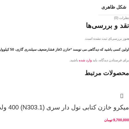
شکل ظاهری
نظرات (0)
نقد و بررسی‌ها
هنوز بررسی‌ای ثبت نشده است.
اولین کسی باشید که دیدگاهی می نویسد “خازن 3فاز فشارضعیف سیلندری گازی، 50 کیلووار در 440 ولت مدل BT-H500-G0440-S1R3 پارس شریم”
برای فرستادن دیدگاه، باید
وارد شده
باشید.
محصولات مرتبط
میکرو خازن کتابی نول دار سری (N303.1) 400 ولت 12.5 کیلو وار
9,700,000
تومان