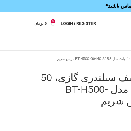
تماس باشید*
0
LOGIN / REGISTER
0
تومان
خازن 3فاز فشارضعیف سیلندری گازی، 50
کیلووار در 440 ولت مدل BT-H500-