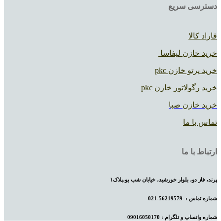
دسترسی سریع
فاراد کالا
خرید خازن لیفاسا
خرید پرتو خازن pkc
خرید رگولاتور خازن pkc
خرید خازن صبا
تماس با ما
ارتباط با ما
پرند، فاز دو، بلوار خورشید، خیابان شب بو،پلاک۱
شماره تماس :
56219579-021
شماره واتساپ و تلگرام : 09016050170