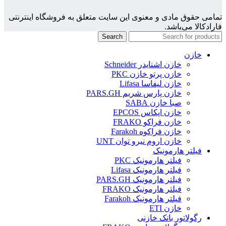
تمامی حقوق مادی و معنوی این سایت متعلق به فروشگاه اینترنتی
فارادکالا می‌باشد.
Search
خازن
خازن اشنایدر Schneider
خازن پرتو خازن PKC
خازن لیفاسا Lifasa
خازن پارس شریم PARS.GH
صبا خازن SABA
خازن اپکاس EPCOS
خازن فراکو FRAKO
خازن فراکوه Farakoh
خازن اروم نیرو توان UNT
فیلتر هارمونیک
فیلتر هارمونیک PKC
فیلتر هارمونیک Lifasa
فیلتر هارمونیک PARS.GH
فیلتر هارمونیک FRAKO
فیلتر هارمونیک Farakoh
خازن ETI
رگولاتور بانک خازنی