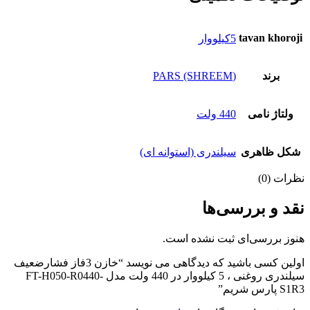
tavan khoroji
5کیلووار
برند
(PARS (SHREEM
ولتاژ نامی
440 ولت
شکل ظاهری
سیلندری (استوانه ای)
نظرات (0)
نقد و بررسی‌ها
هنوز بررسی‌ای ثبت نشده است.
اولین کسی باشید که دیدگاهی می نویسد “خازن 3فاز فشارضعیف
سیلندری روغنی ، 5 کیلووار در 440 ولت مدل FT-H050-R0440-
S1R3 پارس شریم”