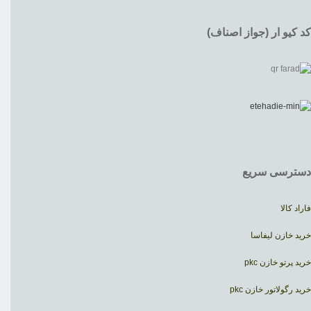
کد کیو ار (جواز اصناف)
دسترسی سریع
فاراد کالا
خرید خازن لیفاسا
خرید پرتو خازن pkc
خرید رگولاتور خازن pkc