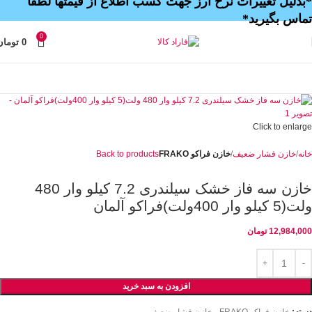
*بدلیل تغییرات نرخ ارز جهت کسب اطلاع از قیمتها لطفا
تماس بگیرید*
0
0
تومان
Click to enlarge
خانه
خازن فشار ضعیف
خازن فراکو FRAKO
Back to products
خازن سه فاز خشک سیلندری 7.2 کیلو وار 480
ولت(5 کیلو وار 400ولت)فراکو آلمان
12,984,000
تومان
افزودن به سبد خرید