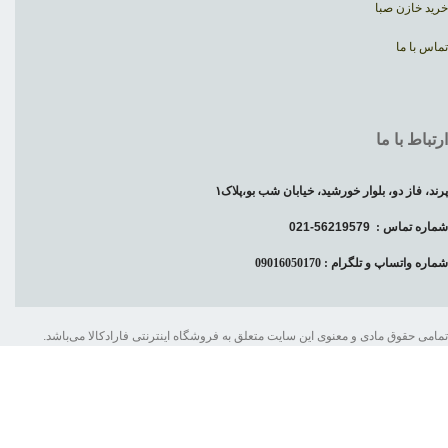
خرید خازن صبا
تماس با ما
ارتباط با ما
پرند، فاز دو، بلوار خورشید، خیابان شب بو،پلاک۱
شماره تماس :
56219579-021
شماره واتساپ و تلگرام : 09016050170
تمامی حقوق مادی و معنوی این سایت متعلق به فروشگاه اینترنتی فارادکالا می‌باشد.