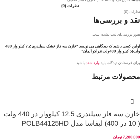
دسته:
خازن فراکو FRAKO
,
خازن فشار ضعیف
نظرات (0)
نظرات (0)
نقد و بررسی‌ها
هنوز بررسی‌ای ثبت نشده است.
اولین کسی باشید که دیدگاهی می نویسد “خازن سه فاز خشک سیلندری 7.2 کیلو وار 480
ولت(5 کیلو وار 400ولت)فراکو آلمان”
برای فرستادن دیدگاه، باید
وارد شده
باشید.
محصولات مرتبط
خازن سه فاز سیلندری 12.5 کیلووار در 440 ولت
( 10 در 400) لیفاسا مدل POLB44125HD
7,280,000
تومان