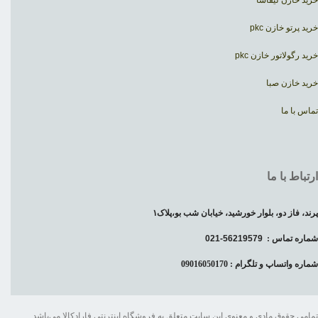
خرید پرتو خازن pkc
خرید رگولاتور خازن pkc
خرید خازن صبا
تماس با ما
ارتباط با ما
پرند، فاز دو، بلوار خورشید، خیابان شب بو،پلاک۱
شماره تماس :
56219579-021
شماره واتساپ و تلگرام : 09016050170
تمامی حقوق مادی و معنوی این سایت متعلق به فروشگاه اینترنتی فارادکالا می‌باشد.