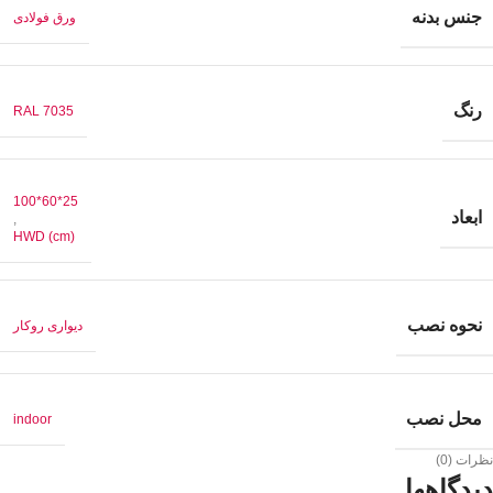
جنس بدنه
ورق فولادی
رنگ
RAL 7035
25*60*100
ابعاد
,
HWD (cm)
نحوه نصب
دیواری روکار
محل نصب
indoor
نظرات (0)
دیدگاهها