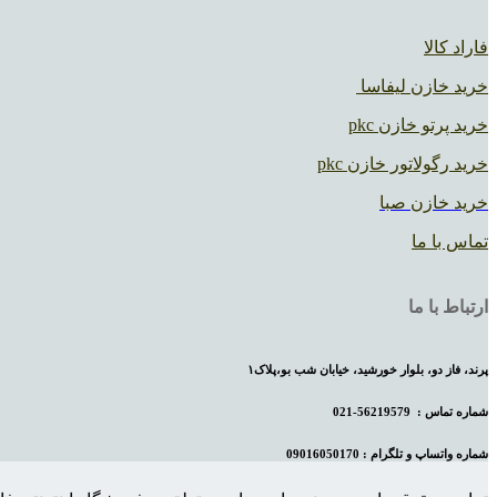
فاراد کالا
خرید خازن لیفاسا
خرید پرتو خازن pkc
خرید رگولاتور خازن pkc
خرید خازن صبا
تماس با ما
ارتباط با ما
پرند، فاز دو، بلوار خورشید، خیابان شب بو،پلاک۱
شماره تماس :
56219579-021
شماره واتساپ و تلگرام : 09016050170