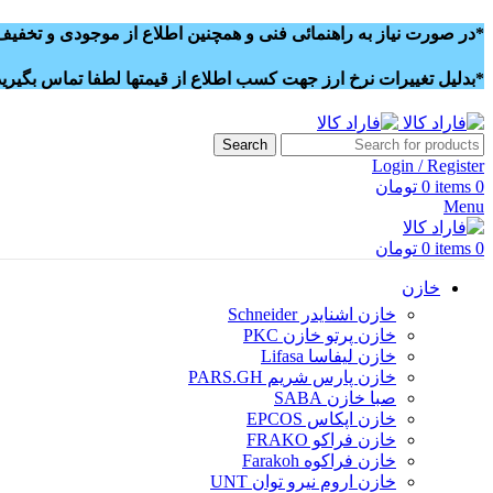
*در صورت نیاز به راهنمائی فنی و همچنین اطلاع از موجودی و تخفیف و
*بدلیل تغییرات نرخ ارز جهت کسب اطلاع از قیمتها لطفا تماس بگیرید
Search
Login / Register
0
items
0
تومان
Menu
0
items
0
تومان
خازن
خازن اشنایدر Schneider
خازن پرتو خازن PKC
خازن لیفاسا Lifasa
خازن پارس شریم PARS.GH
صبا خازن SABA
خازن اپکاس EPCOS
خازن فراکو FRAKO
خازن فراکوه Farakoh
خازن اروم نیرو توان UNT