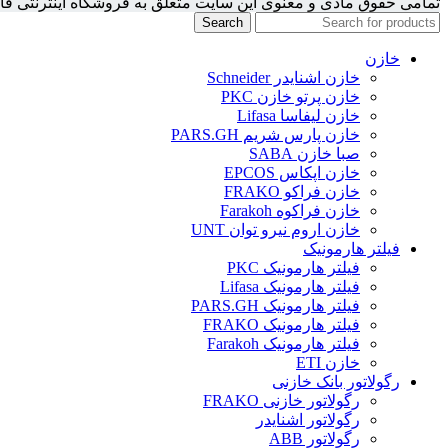
تمامی حقوق مادی و معنوی این سایت متعلق به فروشگاه اینترنتی فارا
Search
خازن
خازن اشنایدر Schneider
خازن پرتو خازن PKC
خازن لیفاسا Lifasa
خازن پارس شریم PARS.GH
صبا خازن SABA
خازن اپکاس EPCOS
خازن فراکو FRAKO
خازن فراکوه Farakoh
خازن اروم نیرو توان UNT
فیلتر هارمونیک
فیلتر هارمونیک PKC
فیلتر هارمونیک Lifasa
فیلتر هارمونیک PARS.GH
فیلتر هارمونیک FRAKO
فیلتر هارمونیک Farakoh
خازن ETI
رگولاتور بانک خازنی
رگولاتور خازنی FRAKO
رگولاتور اشنایدر
رگولاتور ABB