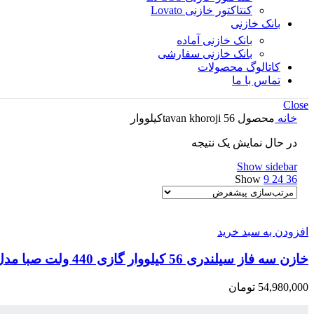
کنتاکتور خازنی Lovato
بانک خازنی
بانک خازنی آماده
بانک خازنی سفارشی
کاتالوگ محصولات
تماس با ما
Close
خانه
محصول tavan khoroji
56کیلووار
در حال نمایش یک نتیجه
Show sidebar
Show
9
24
36
افزودن به سبد خرید
خازن سه فاز سیلندری 56 کیلووار گازی 440 ولت صبا مدل MKK440-D-56.0-01
54,980,000
تومان