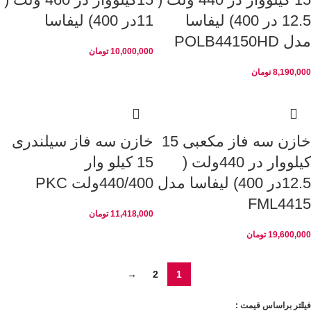
12.5 در 400) لیفاسا
11در 400) لیفاسا
مدل POLB44150HD
10,000,000
تومان
8,190,000
تومان
خازن سه فاز مکعبی 15
خازن سه فاز سیلندری
کیلووار در 440ولت (
15 کیلو وار
12.5در 400) لیفاسا مدل
440/400ولت PKC
FML4415
11,418,000
تومان
19,600,000
تومان
→
2
1
فیلتر براساس قیمت :