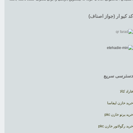
کد کیو ار (جواز اصناف)
دسترسی سریع
فاراد کالا
خرید خازن لیفاسا
خرید پرتو خازن pkc
خرید رگولاتور خازن pkc