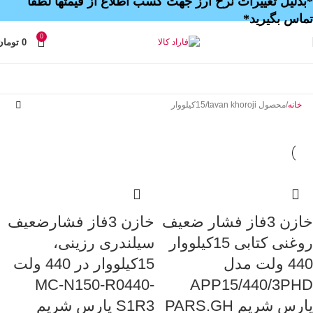
*بدلیل تغییرات نرخ ارز جهت کسب اطلاع از قیمتها لطفا
تماس بگیرید*
0
0
تومان
خانه
محصول tavan khoroji
15کیلووار
خازن 3فاز فشار ضعیف
خازن 3فاز فشارضعیف
روغنی کتابی 15کیلووار
سیلندری رزینی،
440 ولت مدل
15کیلووار در 440 ولت
MC-N150-R0440-
APP15/440/3PHD
پارس شریم PARS.GH
S1R3 پارس شریم