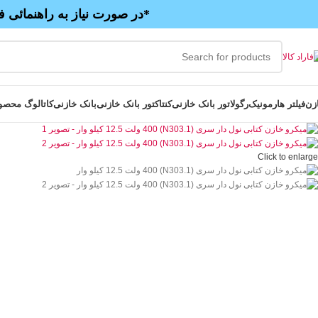
*در صورت نیاز به راهنمائی ف
زن
فیلتر هارمونیک
رگولاتور بانک خازنی
کنتاکتور بانک خازنی
بانک خازنی
کاتالوگ محصو
Click to enlarge