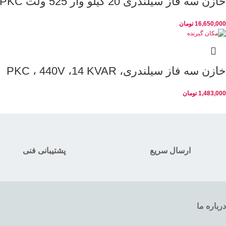
خازن سه فاز سیلندری 20 کیلو وار 525 ولت PKC
16,650,000
تومان
خازن سه فاز سیلندری، PKC ، 440V ،14 KVAR
1,483,000
تومان
ارسال سریع
پشتیبانی فنی
درباره ما