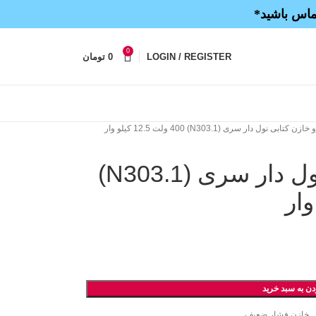
تماس باشید*
0
LOGIN / REGISTER
0
تومان
ن کتابی نول دار سری (N303.1) 400 ولت 12.5 کیلو وار
میکرو خازن کتابی نول دار سری (N303.1)
دن به سبد خرید
,
خازن فشار ضعیف