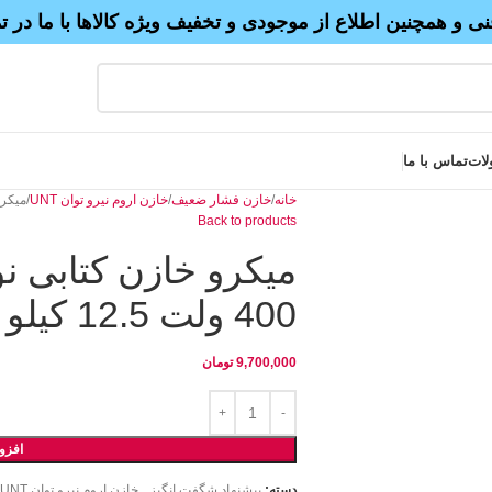
نی و همچنین اطلاع از موجودی و تخفیف ویژه کالاها با ما در 
لات
تماس با ما
خانه
خازن فشار ضعیف
خازن اروم نیرو توان UNT
میکرو خاز
Back to products
400 ولت 12.5 کیلو وار
9,700,000
تومان
افزو
دسته:
پیشنهاد شگفت انگیز
,
خازن اروم نیرو توان UNT